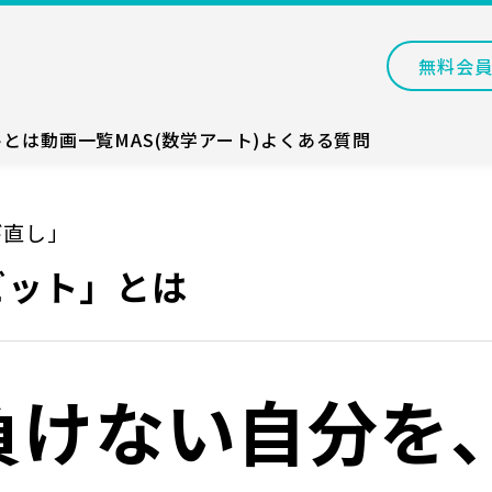
無料会
トとは
動画一覧
MAS(数学アート)
よくある質問
び直し」
ビット」とは
負けない自分を