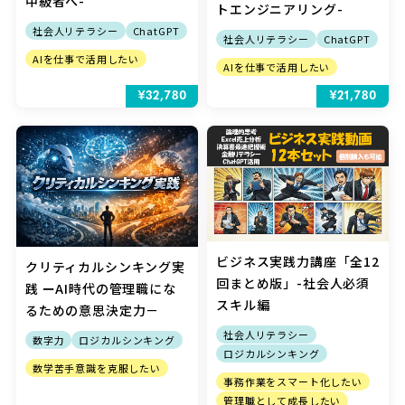
中級者へ-
トエンジニアリング-
社会人リテラシー
ChatGPT
社会人リテラシー
ChatGPT
AIを仕事で活用したい
AIを仕事で活用したい
¥32,780
¥21,780
ビジネス実践力講座「全12
クリティカルシンキング実
回まとめ版」-社会人必須
践 ーAI時代の管理職にな
スキル編
るための意思決定力－
社会人リテラシー
数字力
ロジカルシンキング
ロジカルシンキング
数学苦手意識を克服したい
事務作業をスマート化したい
管理職として成長したい