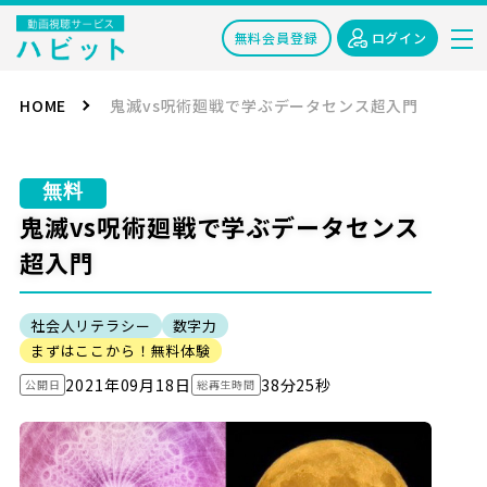
無料会員登録
ログイン
HOME
鬼滅vs呪術廻戦で学ぶデータセンス超入門
無料
鬼滅vs呪術廻戦で学ぶデータセンス
超入門
社会人リテラシー
数字力
まずはここから！無料体験
2021年09月18日
38分25秒
公開日
総再生時間