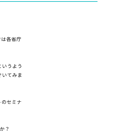
では各省庁
というよう
ぞいてみま
トのセミナ
か？