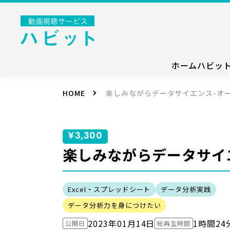
ホーム
ハビッ
HOME
楽しみながらデータサイエンス-オ
¥3,300
楽しみながらデータサイ
Excel・スプレッドシート
データ分析実践
データ分析力を身につけたい
2023年01月14日
1時間24
公開日
総再生時間