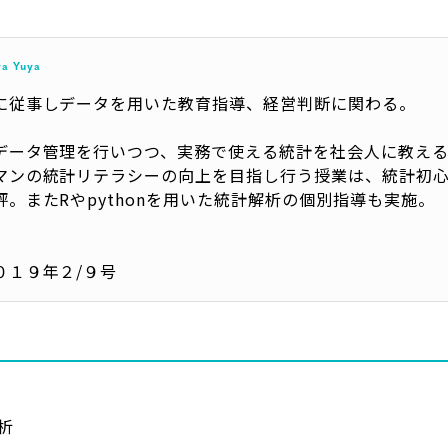
a Yuya
に従事しデータを用いた教育指導、経営判断に関わる。
データ管理を行いつつ、実務で使える統計を社会人に教え
マンの統計リテラシーの向上を目指し行う授業は、統計初
。またRやpythonを用いた統計解析の個別指導も実施。
〉
０１９年２/９号
析