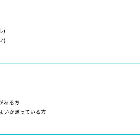
ル)
フ)
がある方
よいか迷っている方