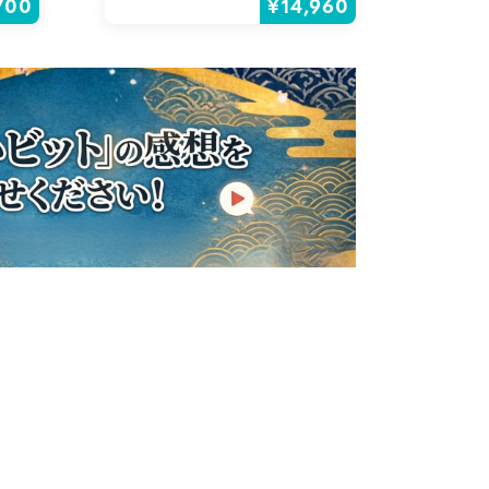
700
¥14,960