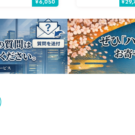
¥6,050
¥29,