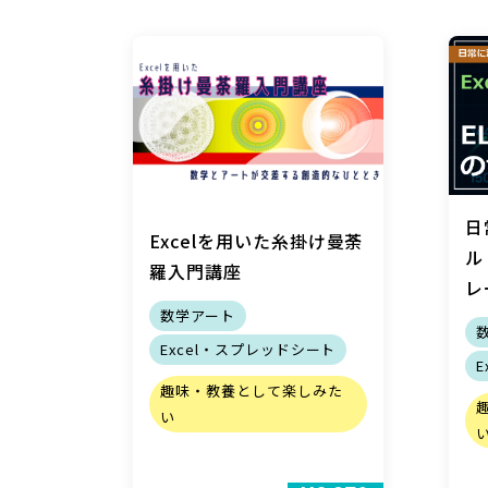
日
Excelを用いた糸掛け曼荼
ル
羅入門講座
レ
数学アート
Excel・スプレッドシート
趣味・教養として楽しみた
い