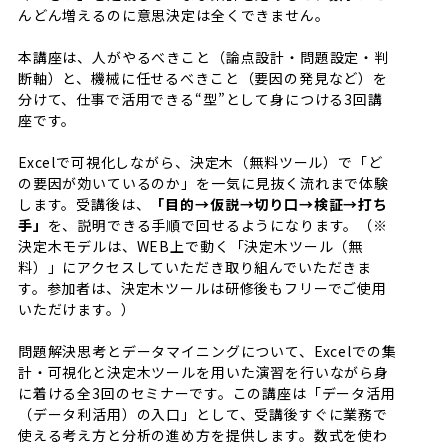
んどん増えるのに意思決定は全くできません。
本講座は、人がやるべきこと（論点設計・問題設定・判
断軸）と、機械に任せるべきこと（要因の発見など）を
分けて、仕事で活用できる“型”として身につける3回講
座です。
Excelで可視化しながら、決定木（無料ツール）で「ど
の要因が効いているのか」を一気に見抜く流れまで体験
します。受講後は、
「目的→仮説→切り口→検証→打ち
手」
を、説明できる手順で回せるようになります。（※
決定木モデルは、WEB上で動く「決定木ツール（無
料）」にアクセスしていただき取り組んでいただきま
す。参加者は、決定木ツールは研修後もフリーでご使用
いただけます。）
問題解決思考とデータマイニングについて、Excelでの集
計・可視化と決定木ツールを用いた演習を行いながら身
に着ける全3回のセミナーです。この講座は「データ活用
（データ利活用）の入口」として、受講後すぐに業務で
使える考え方と分析の進め方を提供します。数式を使わ