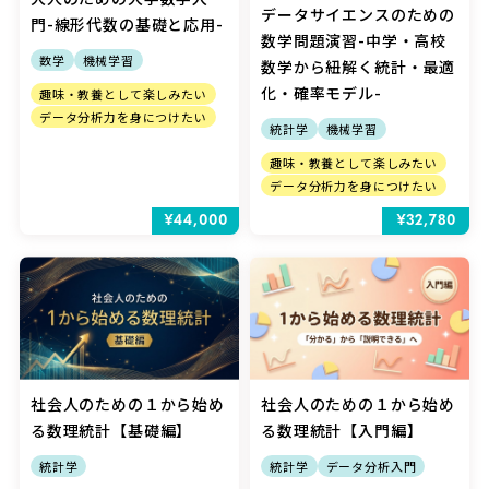
データサイエンスのための
門-線形代数の基礎と応用-
数学問題演習-中学・高校
数学
機械学習
数学から紐解く統計・最適
化・確率モデル-
趣味・教養として楽しみたい
データ分析力を身につけたい
統計学
機械学習
趣味・教養として楽しみたい
データ分析力を身につけたい
¥44,000
¥32,780
社会人のための１から始め
社会人のための１から始め
る数理統計【基礎編】
る数理統計【入門編】
統計学
統計学
データ分析入門