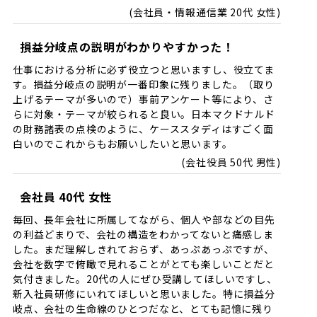
会社員・情報通信業 20代 女性
損益分岐点の説明がわかりやすかった！
仕事における分析に必ず役立つと思いますし、役立てま
す。損益分岐点の説明が一番印象に残りました。（取り
上げるテーマが多いので）事前アンケート等により、さ
らに対象・テーマが絞られると良い。日本マクドナルド
の財務諸表の点検のように、ケーススタディはすごく面
白いのでこれからもお願いしたいと思います。
会社役員 50代 男性
会社員 40代 女性
毎回、長年会社に所属してながら、個人や部などの目先
の利益どまりで、会社の構造をわかってないと痛感しま
した。まだ理解しきれておらず、あっぷあっぷですが、
会社を数字で俯瞰で見れることがとても楽しいことだと
気付きました。20代の人にぜひ受講してほしいですし、
新入社員研修にいれてほしいと思いました。特に損益分
岐点、会社の生命線のひとつだなと、とても記憶に残り