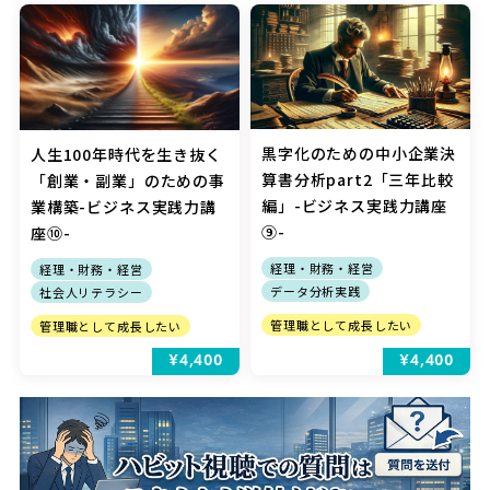
黒字化のための中小企業決
人生100年時代を生き抜く
算書分析part2「三年比較
「創業・副業」のための事
編」-ビジネス実践力講座
業構築-ビジネス実践力講
⑨-
座⑩-
経理・財務・経営
経理・財務・経営
データ分析実践
社会人リテラシー
管理職として成長したい
管理職として成長したい
¥4,400
¥4,400