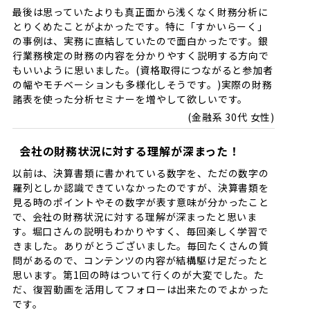
最後は思っていたよりも真正面から浅くなく財務分析に
とりくめたことがよかったです。特に「すかいらーく」
の事例は、実務に直結していたので面白かったです。銀
行業務検定の財務の内容を分かりやすく説明する方向で
もいいように思いました。(資格取得につながると参加者
の幅やモチベーションも多様化しそうです。)実際の財務
諸表を使った分析セミナーを増やして欲しいです。
金融系 30代 女性
会社の財務状況に対する理解が深まった！
以前は、決算書類に書かれている数字を、ただの数字の
羅列としか認識できていなかったのですが、決算書類を
見る時のポイントやその数字が表す意味が分かったこと
で、会社の財務状況に対する理解が深まったと思いま
す。堀口さんの説明もわかりやすく、毎回楽しく学習で
きました。ありがとうございました。毎回たくさんの質
問があるので、コンテンツの内容が結構駆け足だったと
思います。第1回の時はついて行くのが大変でした。た
だ、復習動画を活用してフォローは出来たのでよかった
です。