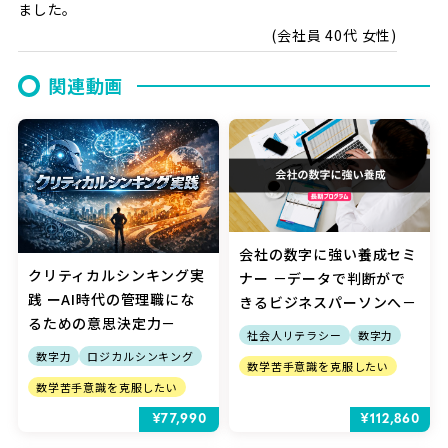
ました。
会社員 40代 女性
関連動画
会社の数字に強い養成セミ
クリティカルシンキング実
ナー －データで判断がで
践 ーAI時代の管理職にな
きるビジネスパーソンへ－
るための意思決定力－
社会人リテラシー
数字力
数字力
ロジカルシンキング
数学苦手意識を克服したい
数学苦手意識を克服したい
¥77,990
¥112,860