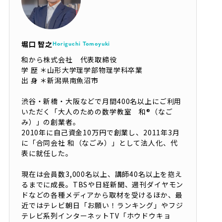
堀口 智之
Horiguchi Tomoyuki
和から株式会社 代表取締役
学 歴 ＊山形大学理学部物理学科卒業
出 身 ＊新潟県南魚沼市
渋谷・新橋・大阪などで月間400名以上にご利用
いただく「大人のための数学教室 和®（なご
み）」の創業者。
2010年に自己資金10万円で創業し、2011年3月
に「合同会社 和（なごみ）」として法人化、代
表に就任した。
現在は会員数3,000名以上、講師40名以上を抱え
るまでに成長。TBSや日経新聞、週刊ダイヤモン
ドなどの各種メディアから取材を受けるほか、最
近ではテレビ朝日「お願い！ランキング」やフジ
テレビ系列インターネットTV「ホウドウキョ