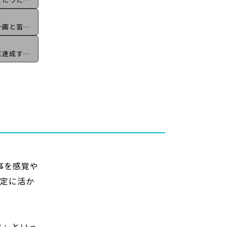
2025目標設定ワークショップ1-5_行動計画と習慣につなげるためにーGROWモデルの紹介ー
2025目標設定ワークショップ1-6_確実に達成するための心理学ーリミッティングビリーフ、セカンダリーゲインー
事を感覚や
設定に活か
？」といっ