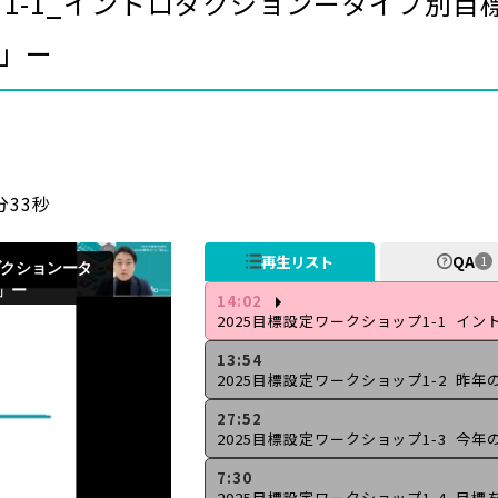
プ1-1_イントロダクションータイプ別目
型」ー
分33秒
再生リスト
QA
1
14:02
13:54
27:52
7:30