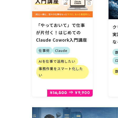
「やっておいて」で仕事
ク
が片付く！はじめての
実
Claude Cowork入門講座
な
仕事術
Claude
AIを仕事で活用したい
事務作業をスマート化した
い
⇒
¥16,500
¥9,900