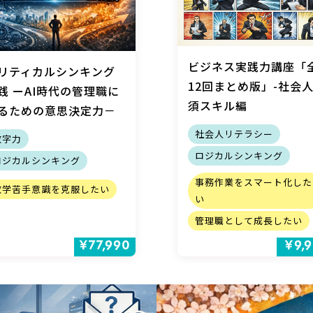
ビジネス実践力講座「
リティカルシンキング
12回まとめ版」-社会
践 ーAI時代の管理職に
須スキル編
るための意思決定力－
社会人リテラシー
数字力
ロジカルシンキング
ロジカルシンキング
事務作業をスマート化した
数学苦手意識を克服したい
い
管理職として成長したい
¥77,990
¥9,