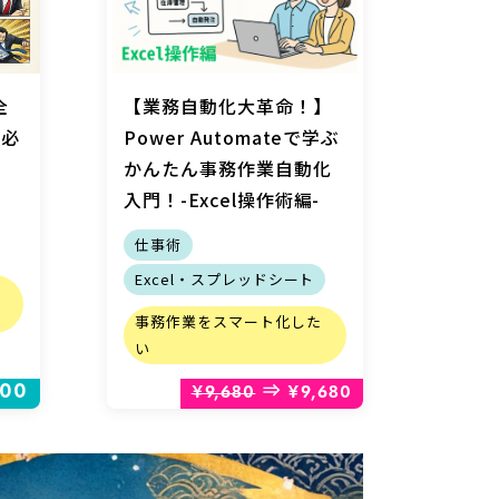
【業務自動化大革命！】
全
Power Automateで学ぶ
人必
かんたん事務作業自動化
入門！-Excel操作術編-
仕事術
Excel・スプレッドシート
事務作業をスマート化した
い
900
⇒
¥9,680
¥9,680