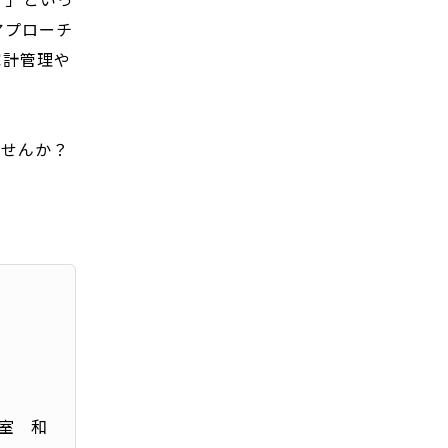
アプローチ
家計管理や
ませんか？
室 和