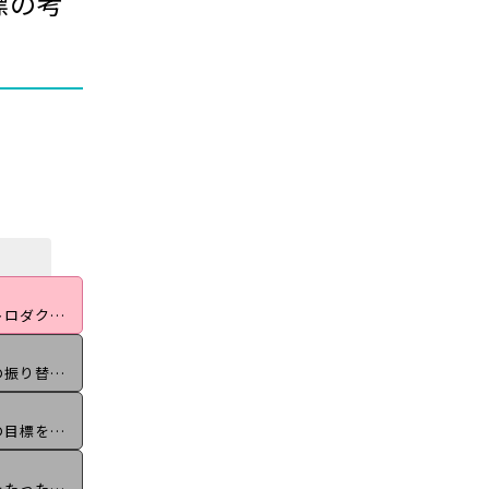
標の考
2025目標設定ワークショップ1-1_イントロダクションータイプ別目標の考え方、「計画型」or「柔軟型」ー
2025目標設定ワークショップ1-2_昨年の振り替えりーギブスのリフレクティブサイクルー
2025目標設定ワークショップ1-3_今年の目標を考えようーライフホイールアプローチ、大きな目標から落とし込むー
2025目標設定ワークショップ1-4_目標をたった一つの言葉に落とし込む