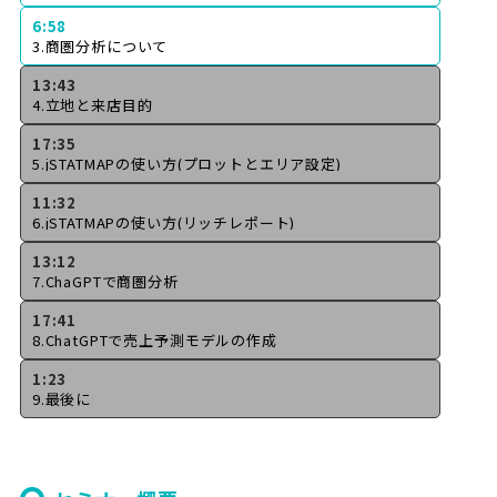
6:58
3.商圏分析について
13:43
4.立地と来店目的
17:35
5.jSTATMAPの使い方(プロットとエリア設定)
11:32
6.jSTATMAPの使い方(リッチレポート)
13:12
7.ChaGPTで商圏分析
17:41
8.ChatGPTで売上予測モデルの作成
1:23
9.最後に