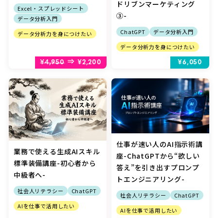
ドリブンマーケティング
Excel・スプレッドシート
③-
データ分析入門
ChatGPT
データ分析入門
データ分析力を身につけたい
データ分析力を身につけたい
⇒
¥4,950
¥2,200
¥6,050
仕事が速い人のAI指示術講
業務で使える生成AIスキル
座-ChatGPTから“欲しい
標準装備講座-初心者から
答え”を引き出すプロンプ
中級者へ-
トエンジニアリング-
社会人リテラシー
ChatGPT
社会人リテラシー
ChatGPT
AIを仕事で活用したい
AIを仕事で活用したい