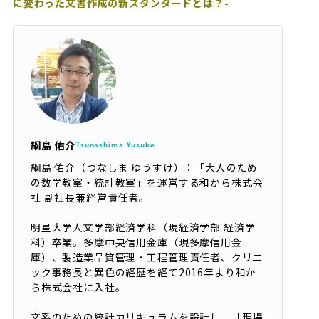
に変わった文書作成の新スタンダードとは？-
綱島 佑介
Tsunashima Yusuke
綱島 佑介（つなしま ゆうすけ）：「大人のため
の数学教室・統計教室」を運営する和から株式会
社 副社長兼経営責任者。
明星大学人文学部経済学科（現経済学部 経済学
科）卒業。多摩中央信用金庫（現多摩信用金
庫）、製造業品質管理・工程管理責任者、クリニ
ック事務長と異色の経歴を経て2016年より和か
ら株式会社に入社。
文系のための統計カリキュラムを設計し、「現場