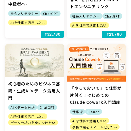
中級者へ-
トエンジニアリング-
社会人リテラシー
ChatGPT
社会人リテラシー
ChatGPT
AIを仕事で活用したい
AIを仕事で活用したい
¥32,780
¥21,780
初心者のためのビジネス基
「やっておいて」で仕事が
礎・生成AI×データ活用入
片付く！はじめての
門
Claude Cowork入門講座
AI×データ分析
ChatGPT
仕事術
Claude
AIを仕事で活用したい
AIを仕事で活用したい
データ分析力を身につけたい
事務作業をスマート化したい