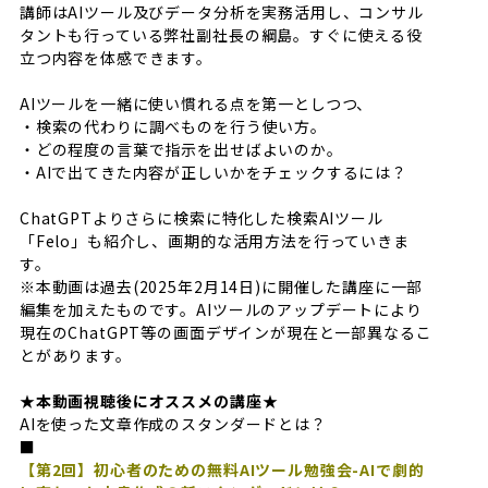
講師はAIツール及びデータ分析を実務活用し、コンサル
タントも行っている弊社副社長の綱島。すぐに使える役
立つ内容を体感できます。
AIツールを一緒に使い慣れる点を第一としつつ、
・検索の代わりに調べものを行う使い方。
・どの程度の言葉で指示を出せばよいのか。
・AIで出てきた内容が正しいかをチェックするには？
ChatGPTよりさらに検索に特化した検索AIツール
「Felo」も紹介し、画期的な活用方法を行っていきま
す。
※本動画は過去(2025年2月14日)に開催した講座に一部
編集を加えたものです。AIツールのアップデートにより
現在のChatGPT等の画面デザインが現在と一部異なるこ
とがあります。
★本動画視聴後にオススメの講座★
AIを使った文章作成のスタンダードとは？
■
【第2回】初心者のための無料AIツール勉強会-AIで劇的