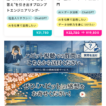
門
答え”を引き出すプロンプ
トエンジニアリング-
AI×データ分析
ChatGPT
社会人リテラシー
ChatGPT
AIを仕事で活用したい
データ分析力を身につけたい
AIを仕事で活用したい
⇒
¥21,780
¥32,780
¥19,800