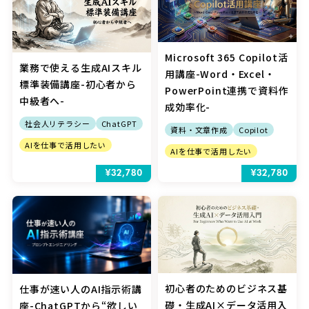
Microsoft 365 Copilot活
業務で使える生成AIスキル
用講座-Word・Excel・
標準装備講座-初心者から
PowerPoint連携で資料作
中級者へ-
成効率化-
社会人リテラシー
ChatGPT
資料・文章作成
Copilot
AIを仕事で活用したい
AIを仕事で活用したい
¥32,780
¥32,780
初心者のためのビジネス基
仕事が速い人のAI指示術講
礎・生成AI×データ活用入
座-ChatGPTから“欲しい