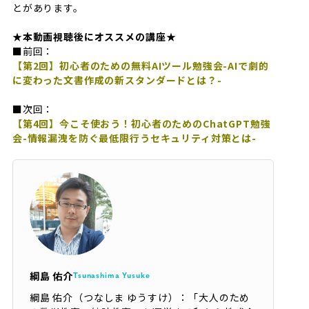
とがあります。
★本動画視聴後にオススメの講座★
■前回：
【第2回】初心者のための無料AIツール勉強会-AIで劇的
に変わった文書作成の新スタンダードとは？-
■次回：
【第4回】今こそ使おう！初心者のためのChatGPT勉強
会-情報漏洩を防ぐ最低限行うセキュリティ対策とは-
綱島 佑介
Tsunashima Yusuke
綱島 佑介（つなしま ゆうすけ）：「大人のため