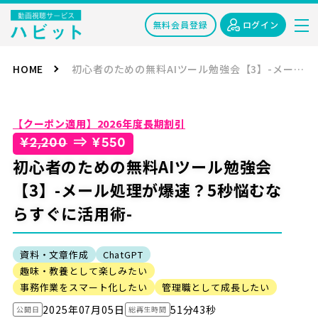
無料会員登録
ログイン
HOME
初心者のための無料AIツール勉強会【3】-メール処理が爆速？5秒悩むならすぐに活用術-
【クーポン適用】2026年度長期割引
⇒
¥2,200
¥550
初心者のための無料AIツール勉強会
【3】-メール処理が爆速？5秒悩むな
らすぐに活用術-
資料・文章作成
ChatGPT
趣味・教養として楽しみたい
事務作業をスマート化したい
管理職として成長したい
2025年07月05日
51分43秒
公開日
総再生時間