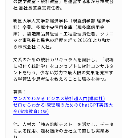
の数学教室・統計教室」を運営する和から株式会
社 副社長兼経営責任者。
明星大学人文学部経済学科（現経済学部 経済学
科）卒業。多摩中央信用金庫（現多摩信用金
庫）、製造業品質管理・工程管理責任者、クリニ
ック事務長と異色の経歴を経て2016年より和か
ら株式会社に入社。
文系のための統計カリキュラムを設計し、「現場
に根付く統計学」をコンセプトに統計コンサルタ
ントを行う。少ない労力で最大限の効果を発揮す
る学習法や思考法を教えることに強みを持つ。
著書：
マンガでわかる ビジネス統計超入門(講談社)
ゼロからわかる!管理職のためのChatGPT実践大
全(実務教育出版)
他、人材の「強み診断テスト」を活かし、データ
による採用、適材適所の会社立て直しも実績あ
り。