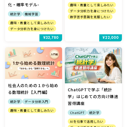
化・確率モデル-
趣味・教養として楽しみたい
データ分析力を身につけたい
統計学
機械学習
数学苦手意識を克服したい
趣味・教養として楽しみたい
データ分析力を身につけたい
¥32,780
¥22,000
社会人のための１から始め
ChatGPTで学ぶ「統計
る数理統計【入門編】
学」はじめての方向け爆速
統計学
データ分析入門
習得講座
趣味・教養として楽しみたい
ChatGPT
統計学
AIを仕事で活用したい