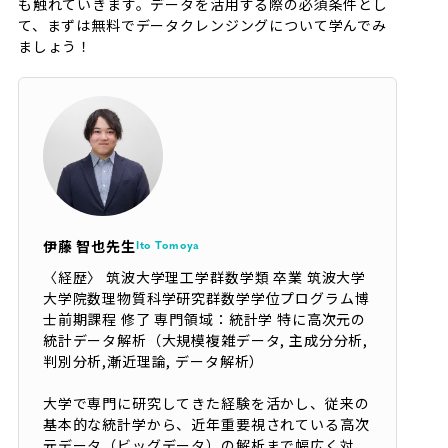
も触れていきます。データを活用する際の必須条件とし
て、まずは無料でデータクレンジングについて学んでみ
ましょう！
伊藤 智也先生
Ito Tomoya
〈経歴〉 筑波大学理工学群数学類 卒業 筑波大学
大学院数理物質科学研究群数学学位プログラム博
士前期課程 修了 専門領域：統計学 特に高次元の
統計データ解析（大規模複雑データ, 主成分分析,
判別分析,漸近理論, データ解析）
大学で専門に研究してきた経験を活かし、従来の
基本的な統計学から、近年重要視されている高次
元データ（ビッグデータ）の解析まで幅広く対